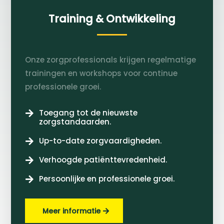
Training & Ontwikkeling
Onze zorgprofessionals krijgen regelmatige
trainingen en workshops voor continue
professionele groei.
Toegang tot de nieuwste

zorgstandaarden.
Up-to-date zorgvaardigheden.

Verhoogde patiënttevredenheid.

Persoonlijke en professionele groei.

Meer informatie