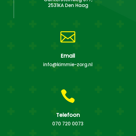
2531KA Den Haag

Email
info@kimmie-zorg.nl

Telefoon
070 720 0073